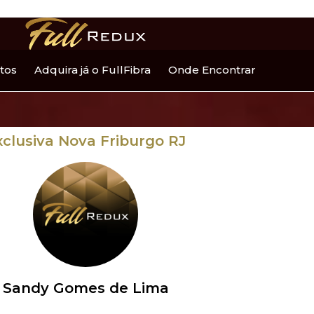
tos
Adquira já o FullFibra
Onde Encontrar
xclusiva Nova Friburgo RJ
Sandy Gomes de Lima