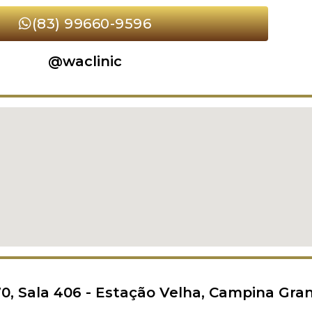
(83) 99660-9596
@waclinic
0, Sala 406 - Estação Velha, Campina Gra