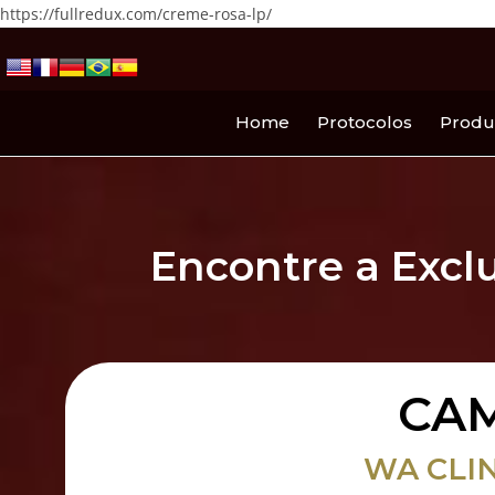
https://fullredux.com/creme-rosa-lp/
Home
Protocolos
Produ
Encontre a Excl
CA
WA CLIN